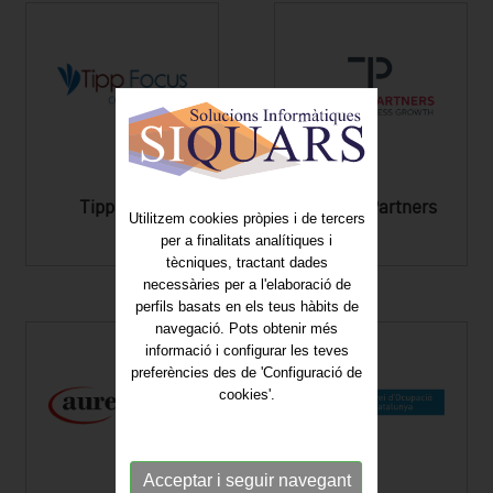
Tipp Focus
Trivière Partners
Utilitzem cookies pròpies i de tercers
per a finalitats analítiques i
tècniques, tractant dades
necessàries per a l'elaboració de
perfils basats en els teus hàbits de
navegació. Pots obtenir més
informació i configurar les teves
preferències des de 'Configuració de
cookies'.
Acceptar i seguir navegant