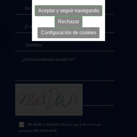
Aceptar y seguir navegando
Rechazar
Configuración de cookies
He leído y acepto el
y la
Aviso legal
Política de
de esta web.
privacidad