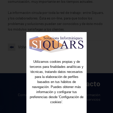
comunicación, muy importante en los tiempos actuales.
La información circula por toda la red de trabajo: entre Siquars,
y los colaboradores. Ésta es on-line, para que todos los
problemas y soluciones puedan ser conocidos y de éste modo
los módulos satisfagan a los clientes.
Volver
Utilizamos cookies propias y de
terceros para finalidades analíticas y
técnicas, tratando datos necesarios
para la elaboración de perfiles
basados en tus hábitos de
Contacto
navegación. Puedes obtener más
información y configurar tus
Contacte con nosotros para solicitar más información
preferencias desde 'Configuración de
sobre nuestros servicios
cookies'.